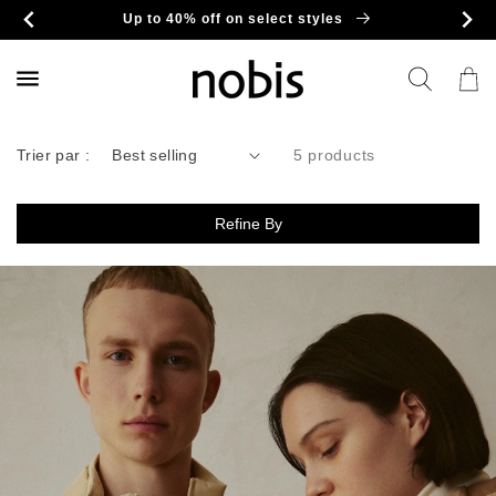
et
Up to 40% off on select styles
passer
au
contenu
Panier
Trier par :
5 products
Refine By