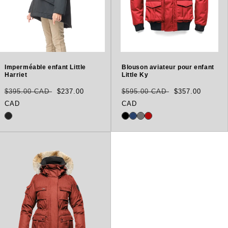
Imperméable enfant Little
Blouson aviateur pour enfant
Harriet
Little Ky
Prix
Translation
Prix
Translation
$395.00 CAD
$237.00
$595.00 CAD
$357.00
habituel
missing:
habituel
missing:
CAD
CAD
fr.products.product.sale_price
fr.products.p