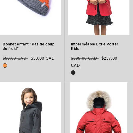
Bonnet enfant "Pas de coup
Imperméable Little Porter
de froid"
Kids
Prix
Translation
Prix
Translation
$50.00 CAD
$30.00 CAD
$395.00 CAD
$237.00
habituel
missing:
habituel
missing:
CAD
fr.products.product.sale_price
fr.products.p