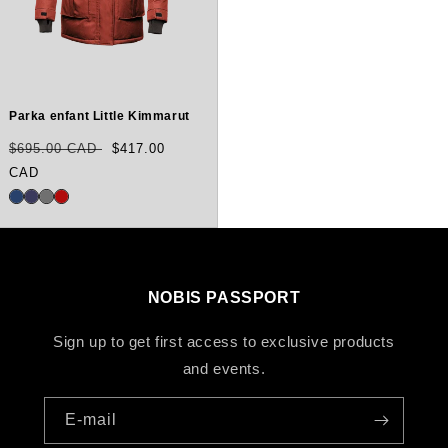
Parka enfant Little Kimmarut
Prix
Translation
$695.00 CAD
$417.00
habituel
missing:
CAD
fr.products.product.sale_price
NOBIS PASSPORT
Sign up to get first access to exclusive products
and events.
E-mail