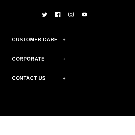
Twitter
Facebook
Instagram
YouTube
CUSTOMER CARE
CORPORATE
CONTACT US
Copyright © 2026
Nobis - Canada
. All rights reserved
PRIVACY POLICY